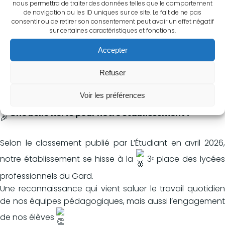
nous permettra de traiter des données telles que le comportement
créativité, le travail collaboratif et l'esprit d’initiative.
de navigation ou les ID uniques sur ce site. Le fait de ne pas
consentir ou de retirer son consentement peut avoir un effet négatif
Félicitations également à Rosales Angie, "Directrice
sur certaines caractéristiques et fonctions.
Générale" de FEEL IN BOX, qui a reçu le 𝗣𝗿𝗶𝘅 𝗱𝘂
Accepter
𝗟𝗲𝗮𝗱𝗲𝗿𝘀𝗵𝗶𝗽, saluant son engagement, sa capacité à
fédérer son équipe et ses qualités de management.
Refuser
----------------------------
[CLASSEMENT L'ETUDIANT]
Voir les préférences
Une belle fierté pour notre établissement !
Selon le classement publié par L’Étudiant en avril 2026,
notre établissement se hisse à la
3ᵉ place des lycées
professionnels du Gard.
Une reconnaissance qui vient saluer le travail quotidien
de nos équipes pédagogiques, mais aussi l’engagement
de nos élèves