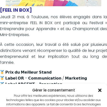
[FEEL IN BOX]
Jeudi 21 mai, à Toulouse, nos élèves engagés dans la
mini-entreprise FEEL IN BOX ont participé au Festival «
Entreprendre pour Apprendre » et au Championnat des
Mini-Entreprises.
À cette occasion, leur travail a été salué par plusieurs
distinctions venant récompenser la qualité de leur projet
entrepreneurial et leur implication tout au long de
l’année.
𝗣𝗿𝗶𝘅 𝗱𝘂 𝗠𝗲𝗶𝗹𝗹𝗲𝘂𝗿 𝗦𝘁𝗮𝗻𝗱
𝗟𝗮𝗯𝗲𝗹 𝗢𝗥 – 𝗖𝗼𝗺𝗺𝘂𝗻𝗶𝗰𝗮𝘁𝗶𝗼𝗻 / 𝗠𝗮𝗿𝗸𝗲𝘁𝗶𝗻𝗴
𝗟𝗮𝗯𝗲𝗹 𝗔𝗥𝗚𝗘𝗡𝗧 – 𝗜𝗻𝗻𝗼𝘃𝗮𝘁𝗶𝗼𝗻
Gérer le consentement
Ces récompenses mettent en avant les compétences
Pour offrir les meilleures expériences, nous utilisons des
développées par les élèves dans des domaines variés
technologies telles que les cookies pour stocker et/ou accéder aux
informations des appareils. Le fait de consentir à ces technologies
comme la gestion de projet, la communication, la