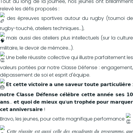
Tout au long de la journée, nos jeunes ont brillamment
relevé les défis proposés :
des épreuves sportives autour du rugby (tournoi de
rugby-touché, ateliers techniques…),
mais aussi des ateliers plus intellectuels (sur la culture
militaire, le devoir de mémoire…).
Une belle réussite collective qui illustre parfaitement les
valeurs portées par notre Classe Défense : engagement,
dépassement de soi et esprit d'équipe.
𝗘𝘁 𝗰𝗲𝘁𝘁𝗲 𝘃𝗶𝗰𝘁𝗼𝗶𝗿𝗲 𝗮 𝘂𝗻𝗲 𝘀𝗮𝘃𝗲𝘂𝗿 𝘁𝗼𝘂𝘁𝗲 𝗽𝗮𝗿𝘁𝗶𝗰𝘂𝗹𝗶𝗲̀𝗿𝗲 :
𝗻𝗼𝘁𝗿𝗲 𝗖𝗹𝗮𝘀𝘀𝗲 𝗗𝗲́𝗳𝗲𝗻𝘀𝗲 𝗰𝗲́𝗹𝗲̀𝗯𝗿𝗲 𝗰𝗲𝘁𝘁𝗲 𝗮𝗻𝗻𝗲́𝗲 𝘀𝗲𝘀 𝟭𝟬
𝗮𝗻𝘀… 𝗲𝘁 𝗾𝘂𝗼𝗶 𝗱𝗲 𝗺𝗶𝗲𝘂𝘅 𝗾𝘂’𝘂𝗻 𝘁𝗿𝗼𝗽𝗵𝗲́𝗲 𝗽𝗼𝘂𝗿 𝗺𝗮𝗿𝗾𝘂𝗲𝗿
𝗰𝗲𝘁 𝗮𝗻𝗻𝗶𝘃𝗲𝗿𝘀𝗮𝗶𝗿𝗲 !
Bravo, les jeunes, pour cette magnifique performance
𝐶𝑒𝑡𝑡𝑒 𝑟𝑒́𝑢𝑠𝑠𝑖𝑡𝑒 𝑒𝑠𝑡 𝑎𝑢𝑠𝑠𝑖 𝑐𝑒𝑙𝑙𝑒 𝑑𝑒𝑠 𝑒𝑛𝑐𝑎𝑑𝑟𝑎𝑛𝑡𝑠 𝑑𝑢 𝑝𝑟𝑜𝑔𝑟𝑎𝑚𝑚𝑒, 𝑞𝑢𝑒