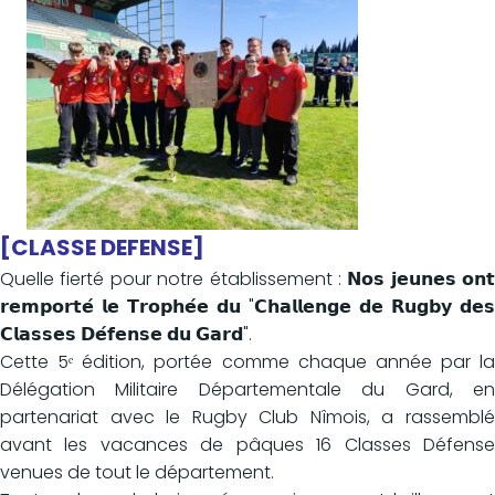
[CLASSE DEFENSE]
Quelle fierté pour notre établissement : 𝗡𝗼𝘀 𝗷𝗲𝘂𝗻𝗲𝘀 𝗼𝗻𝘁
𝗿𝗲𝗺𝗽𝗼𝗿𝘁𝗲́ 𝗹𝗲 𝗧𝗿𝗼𝗽𝗵𝗲́𝗲 𝗱𝘂 "𝗖𝗵𝗮𝗹𝗹𝗲𝗻𝗴𝗲 𝗱𝗲 𝗥𝘂𝗴𝗯𝘆 𝗱𝗲𝘀
𝗖𝗹𝗮𝘀𝘀𝗲𝘀 𝗗𝗲́𝗳𝗲𝗻𝘀𝗲 𝗱𝘂 𝗚𝗮𝗿𝗱".
Cette 5ᵉ édition, portée comme chaque année par la
Délégation Militaire Départementale du Gard, en
partenariat avec le Rugby Club Nîmois, a rassemblé
avant les vacances de pâques 16 Classes Défense
venues de tout le département.