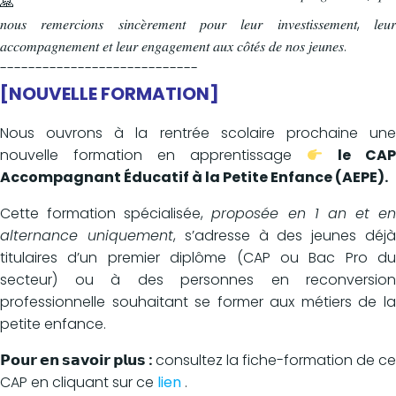
𝑛𝑜𝑢𝑠 𝑟𝑒𝑚𝑒𝑟𝑐𝑖𝑜𝑛𝑠 𝑠𝑖𝑛𝑐𝑒̀𝑟𝑒𝑚𝑒𝑛𝑡 𝑝𝑜𝑢𝑟 𝑙𝑒𝑢𝑟 𝑖𝑛𝑣𝑒𝑠𝑡𝑖𝑠𝑠𝑒𝑚𝑒𝑛𝑡, 𝑙𝑒𝑢𝑟
𝑎𝑐𝑐𝑜𝑚𝑝𝑎𝑔𝑛𝑒𝑚𝑒𝑛𝑡 𝑒𝑡 𝑙𝑒𝑢𝑟 𝑒𝑛𝑔𝑎𝑔𝑒𝑚𝑒𝑛𝑡 𝑎𝑢𝑥 𝑐𝑜̂𝑡𝑒́𝑠 𝑑𝑒 𝑛𝑜𝑠 𝑗𝑒𝑢𝑛𝑒𝑠.
----------------------------
[NOUVELLE FORMATION]
Nous ouvrons à la rentrée scolaire prochaine une
nouvelle formation en apprentissage
le CA
Accompagnant Éducatif à la Petite Enfance (AEPE).
Cette formation spécialisée,
proposée en 1 an et en
alternance uniquement
, s’adresse à des jeunes déj
titulaires d’un premier diplôme (CAP ou Bac Pro du
secteur) ou à des personnes en reconversion
professionnelle souhaitant se former aux métiers de la
petite enfance.
𝗣𝗼𝘂𝗿 𝗲𝗻 𝘀𝗮𝘃𝗼𝗶𝗿 𝗽𝗹𝘂𝘀 :
consultez la fiche-formation de ce
CAP en cliquant sur ce
lien
.