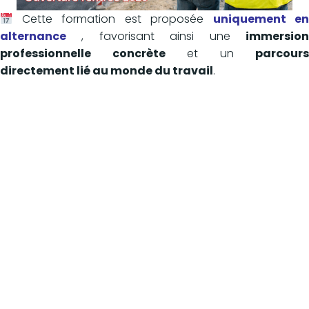
Cette formation est proposée
uniquement e
alternance
, favorisant ainsi une
immersion
professionnelle concrète
et un
parcours
directement lié au monde du travail
.
Pour tout renseignement, consultez la fiche-formation
BTS TP
ou contactez-nous au 04.66.59.38.58
Pour candidater,
inscription via PARCOURSUP
o
consultez la page dédiée "
inscription au CFA
"
Nous sommes très fiers de proposer ce nouveau cursus,
reflet de notre engagement à offrir des formations
adaptées aux besoins du territoire et aux ambitions de
nos élèves.
----------------------------
[DEVELOPPEMENT DURABLE]
Notre établissement s’est engagé dans une 𝐝𝐞́𝐦𝐚𝐫𝐜𝐡𝐞