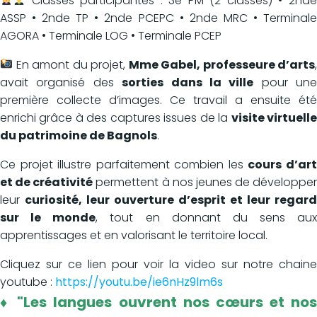
Classes participantes : 3e PM (2 classes) • 2nde
ASSP • 2nde TP • 2nde PCEPC • 2nde MRC • Terminale
AGORA • Terminale LOG • Terminale PCEP
En amont du projet,
Mme Gabel, professeure d’arts
avait organisé des
sorties dans la ville
pour une
première collecte d’images. Ce travail a ensuite été
enrichi grâce à des captures issues de la
visite virtuell
du patrimoine de Bagnols
.
Ce projet illustre parfaitement combien les
cours d’ar
et de créativité
permettent à nos jeunes de développer
leur
curiosité, leur ouverture d’esprit et leur regard
sur le monde
, tout en donnant du sens aux
apprentissages et en valorisant le territoire local.
Cliquez sur ce lien pour voir la video sur notre chaine
youtube :
https://youtu.be/ie6nHz9lm6s
♦ "Les langues ouvrent nos cœurs et nos