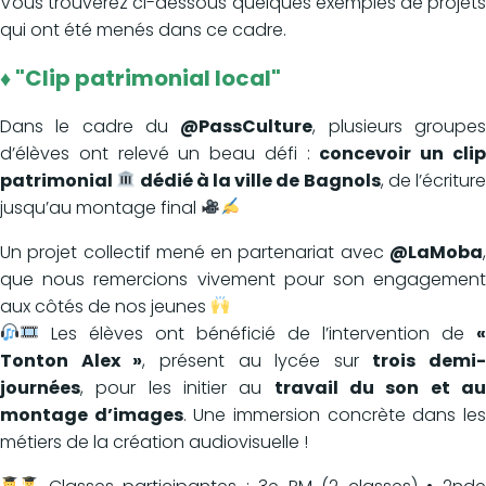
Vous trouverez ci-dessous quelques exemples de projets
qui ont été menés dans ce cadre.
♦ "Clip patrimonial local"
Dans le cadre du
@PassCulture
, plusieurs groupe
d’élèves ont relevé un beau défi :
concevoir un cli
patrimonial
dédié à la ville de Bagnols
, de l’écritur
jusqu’au montage final
Un projet collectif mené en partenariat avec
@LaMoba
,
que nous remercions vivement pour son engagement
aux côtés de nos jeunes
Les élèves ont bénéficié de l’intervention de
«
Tonton Alex »
, présent au lycée sur
trois demi-
journées
, pour les initier au
travail du son et a
montage d’images
. Une immersion concrète dans le
métiers de la création audiovisuelle !