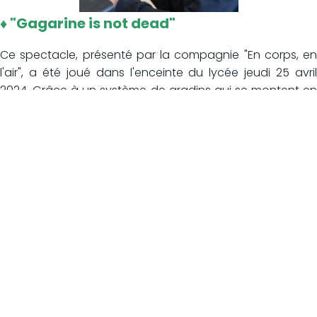
♦ "Gagarine is not dead"
Ce spectacle, présenté par la compagnie "En corps, en
l'air", a été joué dans l'enceinte du lycée jeudi 25 avril
2024. Grâce à un système de gradins qui se montent en
quelques heures, l'ensemble des classes a pu participer
à la représentation. Une belle occasion pour un moment
de cohésion et de partage sur les nouveaux terrains de
sport, dans le nouvel espace du lycée.
Le spectacle a été entièrement financé par le Pass
Culture. Proposé par Mme Clément (professeure de
français/histoire), la séance a été organisée par Mme
Daullé-Courtin, référente "Pass Culture" au lycée Sainte
Marie.