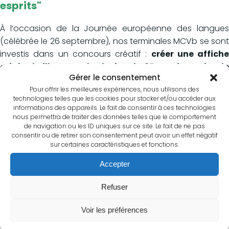
esprits"
À l’occasion de la Journée européenne des langues
(célébrée le 26 septembre), nos terminales MCVb se sont
investis dans un concours créatif :
créer une affiche
originale illustrant la devise du 25ᵉ anniversaire de
Gérer le consentement
cet événement
, qui rappelle combien l’apprentissag
Pour offrir les meilleures expériences, nous utilisons des
des langues fait appel à la fois aux émotions et à la
technologies telles que les cookies pour stocker et/ou accéder aux
réflexion.
informations des appareils. Le fait de consentir à ces technologies
nous permettra de traiter des données telles que le comportement
de navigation ou les ID uniques sur ce site. Le fait de ne pas
consentir ou de retirer son consentement peut avoir un effet négatif
sur certaines caractéristiques et fonctions.
Accepter
Refuser
Voir les préférences